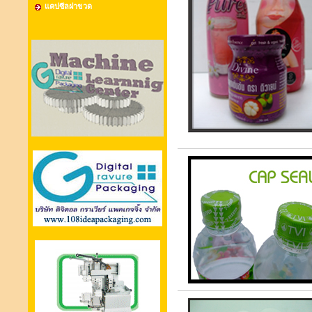
แคปซีลฝาขวด